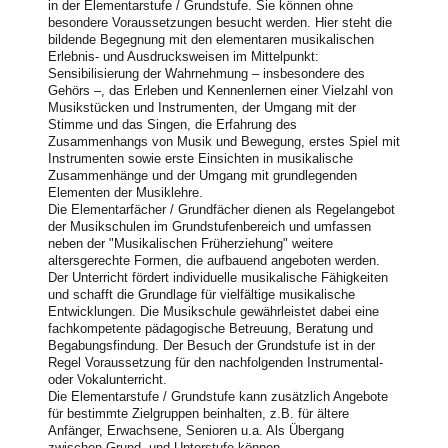
in der Elementarstufe / Grundstufe. Sie können ohne
besondere Voraussetzungen besucht werden. Hier steht die
bildende Begegnung mit den elementaren musikalischen
Erlebnis- und Ausdrucksweisen im Mittelpunkt:
Sensibilisierung der Wahrnehmung – insbesondere des
Gehörs –, das Erleben und Kennenlernen einer Vielzahl von
Musikstücken und Instrumenten, der Umgang mit der
Stimme und das Singen, die Erfahrung des
Zusammenhangs von Musik und Bewegung, erstes Spiel mit
Instrumenten sowie erste Einsichten in musikalische
Zusammenhänge und der Umgang mit grundlegenden
Elementen der Musiklehre.
Die Elementarfächer / Grundfächer dienen als Regelangebot
der Musikschulen im Grundstufenbereich und umfassen
neben der "Musikalischen Früherziehung" weitere
altersgerechte Formen, die aufbauend angeboten werden.
Der Unterricht fördert individuelle musikalische Fähigkeiten
und schafft die Grundlage für vielfältige musikalische
Entwicklungen. Die Musikschule gewährleistet dabei eine
fachkompetente pädagogische Betreuung, Beratung und
Begabungsfindung. Der Besuch der Grundstufe ist in der
Regel Voraussetzung für den nachfolgenden Instrumental-
oder Vokalunterricht.
Die Elementarstufe / Grundstufe kann zusätzlich Angebote
für bestimmte Zielgruppen beinhalten, z.B. für ältere
Anfänger, Erwachsene, Senioren u.a. Als Übergang
zwischen Grund- und Unterstufe können