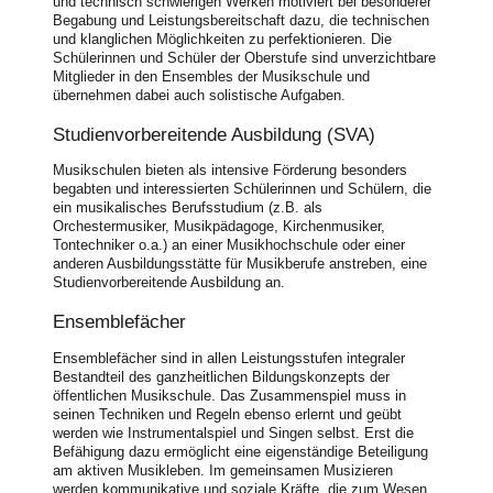
und technisch schwierigen Werken motiviert bei besonderer
Begabung und Leistungsbereitschaft dazu, die technischen
und klanglichen Möglichkeiten zu perfektionieren. Die
Schülerinnen und Schüler der Oberstufe sind unverzichtbare
Mitglieder in den Ensembles der Musikschule und
übernehmen dabei auch solistische Aufgaben.
Studienvorbereitende Ausbildung (SVA)
Musikschulen bieten als intensive Förderung besonders
begabten und interessierten Schülerinnen und Schülern, die
ein musikalisches Berufsstudium (z.B. als
Orchestermusiker, Musikpädagoge, Kirchenmusiker,
Tontechniker o.a.) an einer Musikhochschule oder einer
anderen Ausbildungsstätte für Musikberufe anstreben, eine
Studienvorbereitende Ausbildung an.
Ensemblefächer
Ensemblefächer sind in allen Leistungsstufen integraler
Bestandteil des ganzheitlichen Bildungskonzepts der
öffentlichen Musikschule. Das Zusammenspiel muss in
seinen Techniken und Regeln ebenso erlernt und geübt
werden wie Instrumentalspiel und Singen selbst. Erst die
Befähigung dazu ermöglicht eine eigenständige Beteiligung
am aktiven Musikleben. Im gemeinsamen Musizieren
werden kommunikative und soziale Kräfte, die zum Wesen