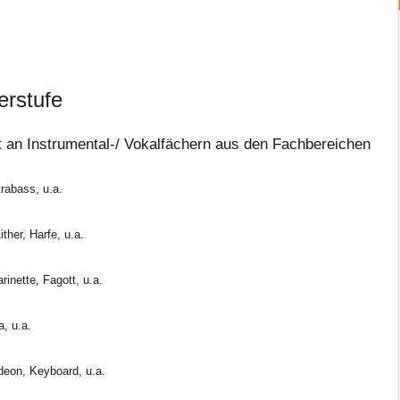
erstufe
t an Instrumental-/ Vokalfächern aus den Fachbereichen
trabass, u.a.
ither, Harfe, u.a.
rinette, Fagott, u.a.
, u.a.
deon, Keyboard, u.a.