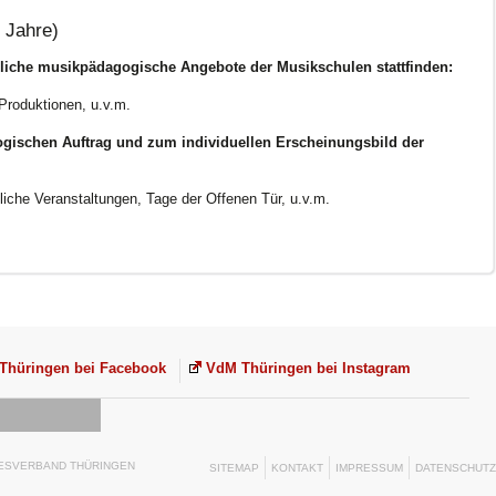
4 Jahre)
liche musikpädagogische Angebote der Musikschulen stattfinden:
Produktionen, u.v.m.
gischen Auftrag und zum individuellen Erscheinungsbild der
tliche Veranstaltungen, Tage der Offenen Tür, u.v.m.
Thüringen bei Facebook
VdM Thüringen bei Instagram
DESVERBAND THÜRINGEN
SITEMAP
KONTAKT
IMPRESSUM
DATENSCHUTZ