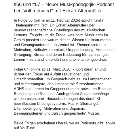
#66 und #67 – Neuer Musikpädagogik-Podcast
bei „Voll motiviert" mit Eckart Altenmüller
In Folge 66 (online ab 11. Februar 2026) spricht Kristin
Thielemann mit Prof. Dr. Eckart Altenmüller über
neurowissenschaftliche Grundlagen des musikalischen
Lernens. Es geht um die Frage, was beim Musizieren im
Gehirn passiert und warum dieses Wissen für Instrumental-
und Gesangsunterricht so zentral ist. Themen sind u. a.
Motivation, Selbstwirksamkeit, Gruppenbindung, Emotionen,
Bewegung, Stress und deren Bedeutung für nachhaltiges
Lernen – verständlich erklärt und praxisnah eingeordnet.
Folge 67 (online ab 11. März 2026) knüpft daran an und
richtet den Fokus auf Auftrittssituationen und
Unterrichtsrealität. Im Gespräch geht es um Lampenfieber
und Auftrittsängste, den Umgang mit Stresshormonen,
ADHS und Lernen im Gruppenunterricht sowie um Bindung,
Beziehung und Routinen. Auch größere Zusammenhänge
werden beleuchtet: Herausforderungen des durch KI
beeinflussten Bildungssystems, Fachkräftemangel,
Elternbeteiligung, Motivation und Dopamin,
Bewegungslernen und „falsch gespeicherte“ Muster.
Beide Folgen erscheinen überall, wo es Podcasts gibt, sowie
auf YouTube.